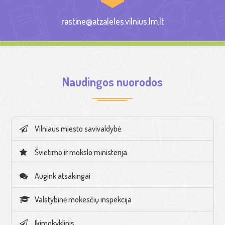
rastine@atzaleles.vilnius.lm.lt
Naudingos nuorodos
Vilniaus miesto savivaldybė
Švietimo ir mokslo ministerija
Augink atsakingai
Valstybinė mokesčių inspekcija
Ikimokyklinis