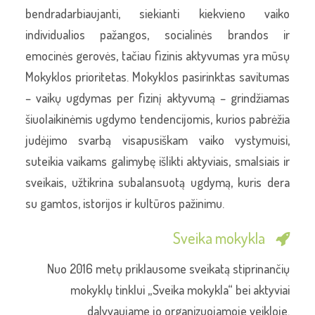
bendradarbiaujanti, siekianti kiekvieno vaiko
individualios pažangos, socialinės brandos ir
emocinės gerovės, tačiau fizinis aktyvumas yra mūsų
Mokyklos prioritetas. Mokyklos pasirinktas savitumas
– vaikų ugdymas per fizinį aktyvumą – grindžiamas
šiuolaikinėmis ugdymo tendencijomis, kurios pabrėžia
judėjimo svarbą visapusiškam vaiko vystymuisi,
suteikia vaikams galimybę išlikti aktyviais, smalsiais ir
sveikais, užtikrina subalansuotą ugdymą, kuris dera
su gamtos, istorijos ir kultūros pažinimu.
Sveika mokykla
Nuo 2016 metų priklausome sveikatą stiprinančių
mokyklų tinklui „Sveika mokykla“ bei aktyviai
dalyvaujame jo organizuojamoje veikloje.