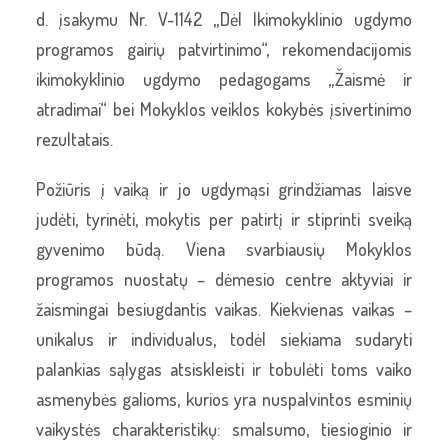
d. įsakymu Nr. V-1142 „Dėl Ikimokyklinio ugdymo
programos gairių patvirtinimo“, rekomendacijomis
ikimokyklinio ugdymo pedagogams „Žaismė ir
atradimai“ bei Mokyklos veiklos kokybės įsivertinimo
rezultatais.
Požiūris į vaiką ir jo ugdymąsi grindžiamas laisve
judėti, tyrinėti, mokytis per patirtį ir stiprinti sveiką
gyvenimo būdą. Viena svarbiausių Mokyklos
programos nuostatų – dėmesio centre aktyviai ir
žaismingai besiugdantis vaikas. Kiekvienas vaikas –
unikalus ir individualus, todėl siekiama sudaryti
palankias sąlygas atsiskleisti ir tobulėti toms vaiko
asmenybės galioms, kurios yra nuspalvintos esminių
vaikystės charakteristikų: smalsumo, tiesioginio ir