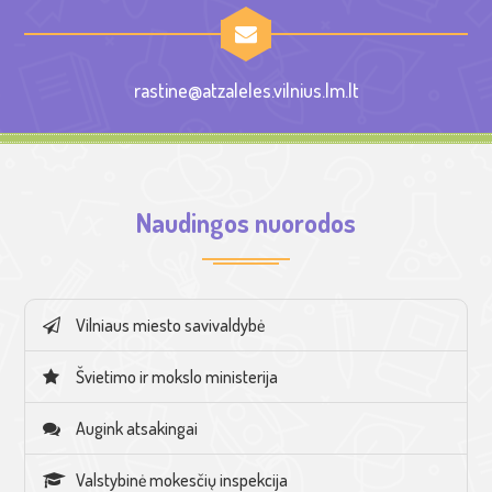
rastine@atzaleles.vilnius.lm.lt
Naudingos nuorodos
Vilniaus miesto savivaldybė
Švietimo ir mokslo ministerija
Augink atsakingai
Valstybinė mokesčių inspekcija