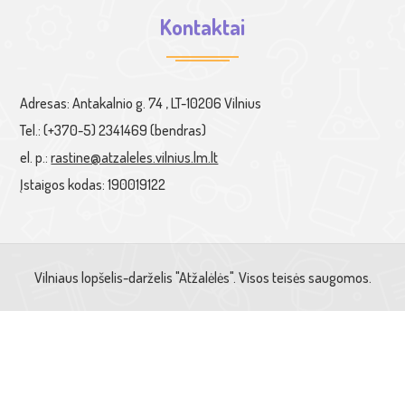
Kontaktai
Adresas: Antakalnio g. 74 , LT-10206 Vilnius
Tel.: (+370-5) 2341469 (bendras)
el. p.:
rastine@atzaleles.vilnius.lm.lt
Įstaigos kodas: 190019122
Vilniaus lopšelis-darželis "Atžalėlės". Visos teisės saugomos.